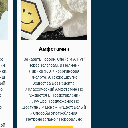
к
Амфетамин
же
Заказать Героин, Спайс И A-PVP
ки,
Через Телеграм. В Наличии
ики,
Лирика 300, Лизергиновая
шиш
Кислота, А Также Другие
ный
Вещества Без Рецепта.
го
⚡Классический Амфетамин Не
е
Нуждается В Представлении.
✅Лучшее Предложение По
о
Доступным Ценам. ✅Цвет: Белый
✅Способы Употребления:
Интроназально / Перорально
кой