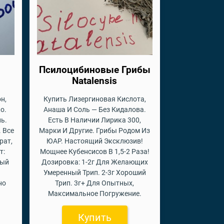
Псилоцибиновые Грибы
Natalensis
н,
Купить Лизергиновая Кислота,
о.
Анаша И Соль — Без Кидалова.
ь.
Есть В Наличии Лирика 300,
 Все
Марки И Другие. Грибы Родом Из
рат,
ЮАР. Настоящий Эксклюзив!
т:
Мощнее Кубенсисов В 1,5-2 Раза!
ный
Дозировка: 1-2г Для Желающих
Умеренный Трип. 2-3г Хороший
но
Трип. 3г+ Для Опытных,
Максимальное Погружение.
Купить