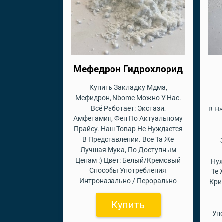
Мефедрон Гидрохлорид
Купить Закладку Мдма,
Мефидрон, Nbome Можно У Нас.
Всё Работает: Экстази,
В Н
Амфетамин, Фен По Актуальному
Прайсу. Наш Товар Не Нуждается
В Представлении. Все Та Же
Лучшая Мука, По Доступным
Ценам :) Цвет: Белый/Кремовый
Нуж
Способы Употребления:
Те
Интроназально / Перорально
Кри
Купить
Уп