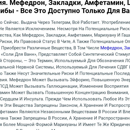
ия. Мефедрон, Закладки, Амфетамин, 
бы - Все Это Доступно Только Для Ва
 Сейчас. Выдача Через Телеграм, Всё Работает. Употреблен
 Не Является Исключением. Несмотря На Потенциальные Риск
ества, Как Мефедрон, Закладки, Амфетамин, Марихуану И Га
Риски, Их Правовой Статус В Чите, А Также Потенциальные 
я Приобрести Различные Вещества, В Том Числе
Мефедрон, За
 «соли Для Ванн», Представляет Собой Синтетический Стиму
ой Стороны, — Это Термин, Используемый Для Обозначения 
альной Нервной Системы, Используемый Для Лечения СДВГ И
Но Также Несут Значительные Риски И Потенциальные Послед
вия. Мефедрон Может Вызывать Эйфорию, Повышенную Энерг
. ЛСД Может Вызывать Галлюцинации, Изменение Восприятия 
тамин Может Вызвать Повышенную Концентрацию Внимания, 
С Сердцем И Инсульта. Прежде Чем Использовать Любое Из Э
те Эти Вещества Запрещены Законом, А Хранение И Распрост
фетамин Являются Незаконными Веществами В России И Влек
ана Также Запрещены В России, А Хранение И Распространен
я Более Мощной Формой Марихуаны И Имеет Те Же Юридичес