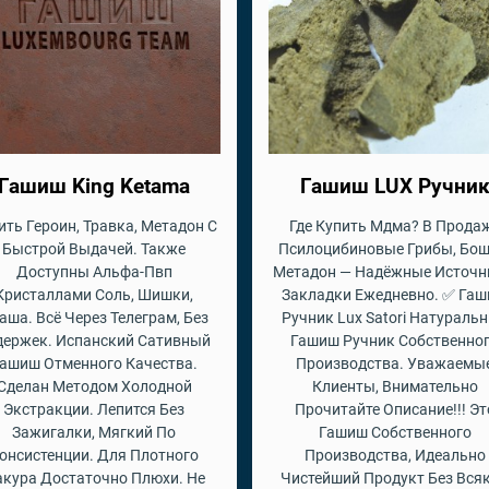
Гашиш King Ketama
Гашиш LUX Ручни
ить Героин, Травка, Метадон С
Где Купить Мдма? В Прода
Быстрой Выдачей. Также
Псилоцибиновые Грибы, Бош
Доступны Альфа-Пвп
Метадон — Надёжные Источн
Кристаллами Соль, Шишки,
Закладки Ежедневно. ✅ Га
аша. Всё Через Телеграм, Без
Ручник Lux Satori Натураль
держек. Испанский Сативный
Гашиш Ручник Собственно
ашиш Отменного Качества.
Производства. Уважаемы
Сделан Методом Холодной
Клиенты, Внимательно
Экстракции. Лепится Без
Прочитайте Описание!!! Эт
Зажигалки, Мягкий По
Гашиш Собственного
онсистенции. Для Плотного
Производства, Идеально
кура Достаточно Плюхи. Не
Чистейший Продукт Без Вся