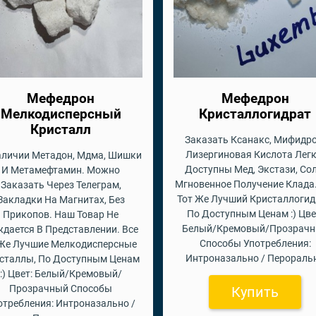
Мефедрон
Мефедрон
Мелкодисперсный
Кристаллогидрат
Кристалл
Заказать Ксанакс, Мифидро
Лизергиновая Кислота Легк
аличии Метадон, Мдма, Шишки
Доступны Мед, Экстази, Сол
И Метамефтамин. Можно
Мгновенное Получение Клада.
Заказать Через Телеграм,
Тот Же Лучший Кристаллогид
Закладки На Магнитах, Без
По Доступным Ценам :) Цве
Прикопов. Наш Товар Не
Белый/Кремовый/Прозрач
дается В Представлении. Все
Способы Употребления:
 Же Лучшие Мелкодисперсные
Интроназально / Перораль
сталлы, По Доступным Ценам
:) Цвет: Белый/Кремовый/
Прозрачный Способы
Купить
отребления: Интроназально /