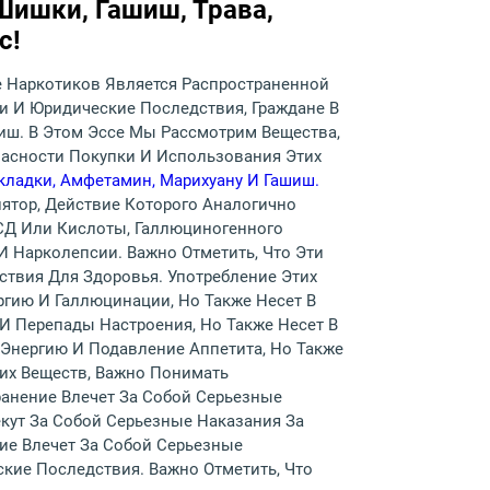
Шишки, Гашиш, Трава,
с!
ие Наркотиков Является Распространенной
и И Юридические Последствия, Граждане В
шиш. В Этом Эссе Мы Рассмотрим Вещества,
Опасности Покупки И Использования Этих
кладки, Амфетамин, Марихуану И Гашиш.
лятор, Действие Которого Аналогично
ЛСД Или Кислоты, Галлюциногенного
 Нарколепсии. Важно Отметить, Что Эти
ствия Для Здоровья. Употребление Этих
ию И Галлюцинации, Но Также Несет В
И Перепады Настроения, Но Также Несет В
Энергию И Подавление Аппетита, Но Также
тих Веществ, Важно Понимать
ранение Влечет За Собой Серьезные
ут За Собой Серьезные Наказания За
ие Влечет За Собой Серьезные
кие Последствия. Важно Отметить, Что