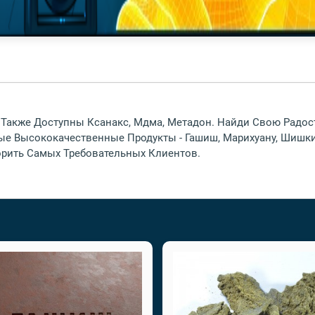
, Также Доступны Ксанакс, Мдма, Метадон. Найди Свою Радо
е Высококачественные Продукты - Гашиш, Марихуану, Шишк
рить Самых Требовательных Клиентов.