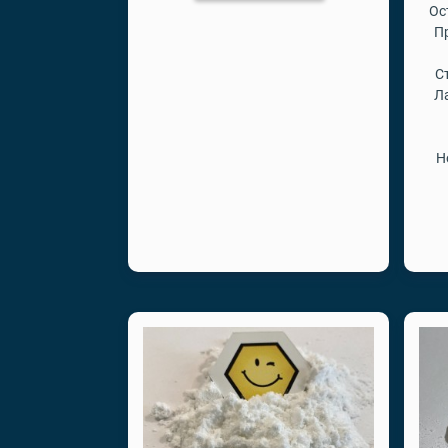
Ос
П
С
Л
Н