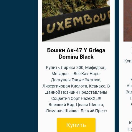
Бошки Ак-47 Y Griega
Domina Black
Куп
Купить Лирика 300, Мифедрон,
Метадон — Всё Как Надо.
Доступны Также Экстази,
Ан
Лизергиновая Кислота, Ксанакс. В
За
Данной Позиции Представлены
Г
Соцветия Сорт HazeXXL!!!
Внешний Вид: Целая Шишка,
Ломаная Шишка, Легкий Пресс
К
Купить
На