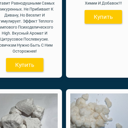
тавит Равнодушными Самых
Химии И Добавок!!!
рикуренных. Не Прибивает К
Дивану, Но Веселит И
Купить
тимулирует. Эффект Теплого
ампового Психоделического
High. Вкусный Аромат И
Цитрусовое Послевкусие.
овичкам Нужно Быть С Ним
Осторожнее!
Купить