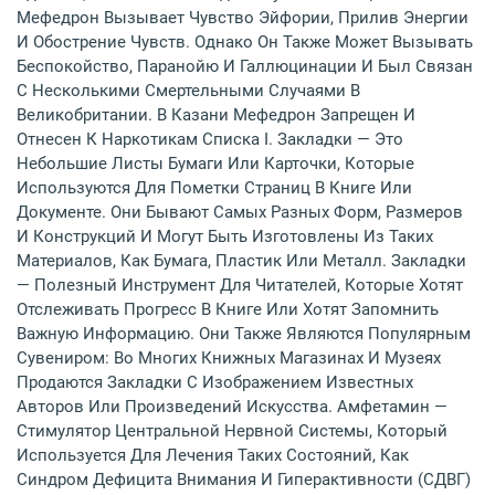
Мефедрон Вызывает Чувство Эйфории, Прилив Энергии
И Обострение Чувств. Однако Он Также Может Вызывать
Беспокойство, Паранойю И Галлюцинации И Был Связан
С Несколькими Смертельными Случаями В
Великобритании. В Казани Мефедрон Запрещен И
Отнесен К Наркотикам Списка I. Закладки — Это
Небольшие Листы Бумаги Или Карточки, Которые
Используются Для Пометки Страниц В Книге Или
Документе. Они Бывают Самых Разных Форм, Размеров
И Конструкций И Могут Быть Изготовлены Из Таких
Материалов, Как Бумага, Пластик Или Металл. Закладки
— Полезный Инструмент Для Читателей, Которые Хотят
Отслеживать Прогресс В Книге Или Хотят Запомнить
Важную Информацию. Они Также Являются Популярным
Сувениром: Во Многих Книжных Магазинах И Музеях
Продаются Закладки С Изображением Известных
Авторов Или Произведений Искусства. Амфетамин —
Стимулятор Центральной Нервной Системы, Который
Используется Для Лечения Таких Состояний, Как
Синдром Дефицита Внимания И Гиперактивности (СДВГ)