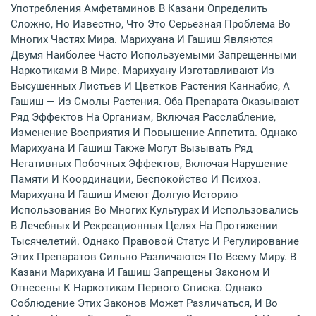
Употребления Амфетаминов В Казани Определить
Сложно, Но Известно, Что Это Серьезная Проблема Во
Многих Частях Мира. Марихуана И Гашиш Являются
Двумя Наиболее Часто Используемыми Запрещенными
Наркотиками В Мире. Марихуану Изготавливают Из
Высушенных Листьев И Цветков Растения Каннабис, А
Гашиш — Из Смолы Растения. Оба Препарата Оказывают
Ряд Эффектов На Организм, Включая Расслабление,
Изменение Восприятия И Повышение Аппетита. Однако
Марихуана И Гашиш Также Могут Вызывать Ряд
Негативных Побочных Эффектов, Включая Нарушение
Памяти И Координации, Беспокойство И Психоз.
Марихуана И Гашиш Имеют Долгую Историю
Использования Во Многих Культурах И Использовались
В Лечебных И Рекреационных Целях На Протяжении
Тысячелетий. Однако Правовой Статус И Регулирование
Этих Препаратов Сильно Различаются По Всему Миру. В
Казани Марихуана И Гашиш Запрещены Законом И
Отнесены К Наркотикам Первого Списка. Однако
Соблюдение Этих Законов Может Различаться, И Во