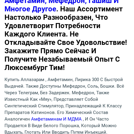
Амфетамин, Мефедрон, Гашиш И
Многое Другое
. Наш Ассортимент
Настолько Разнообразен, Что
Удовлетворит Потребности
Каждого Клиента. Не
Откладывайте Свое Удовольствие!
Закажите Прямо Сейчас И
Получите Незабываемый Опыт С
Люксембург Тим!
Купить Аплазарам , Амфетамин, Лирика 300 С Быстрой
Выдачей. Также Доступны Мифедрон, Соль, Бошки. Всё
Через Телеграм, Без Задержек. Мефедрон, Также
Известный Как «мяу», Представляет Собой
Синтетический Стимулятор, Принадлежащий К Классу
Препаратов Катинонов. Его Химический Состав
Аналогичен
Амфетаминам И МДМА
, И Он Часто
Продается В Виде Белого Порошка, Который Можно
Вдыхать, Глотать Или Вводить Путем Инъекций.