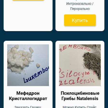
Интроназально /
Перорально
Купить
Мефедрон
Псилоцибиновые
Кристаллогидрат
Грибы Natalensis
Заказать Гашиш,
Можно Купить Спайс,