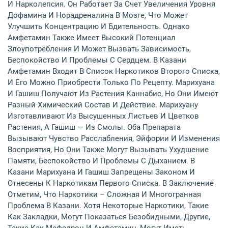
И Нарколепсия. Он Работает За Счет Увеличения Уровня
Дофамина И Норадреналина В Мозге, Что Может
Улучшить Концентрацию И Бдительность. Однако
Амфетамин Также Имеет Высокий Потенциал
Злоупотребления И Может Вызвать Зависимость,
Беспокойство И Проблемы С Сердцем. В Казани
Амфетамин Входит В Список Наркотиков Второго Списка,
И Его Можно Приобрести Только По Рецепту. Марихуана
И Гашиш Получают Из Растения Каннабис, Но Они Имеют
Разный Химический Состав И Действие. Марихуану
Изготавливают Из Высушенных Листьев И Цветков
Растения, А Гашиш — Из Смолы. Оба Препарата
Вызывают Чувство Расслабления, Эйфории И Изменения
Восприятия, Но Они Также Могут Вызывать Ухудшение
Памяти, Беспокойство И Проблемы С Дыханием. В
Казани Марихуана И Гашиш Запрещены Законом И
Отнесены К Наркотикам Первого Списка. В Заключение
Отметим, Что Наркотики – Сложная И Многогранная
Проблема В Казани. Хотя Некоторые Наркотики, Такие
Как Закладки, Могут Показаться Безобидными, Другие,
Такие Как Мефедрон И Амфетамин, Могут Иметь