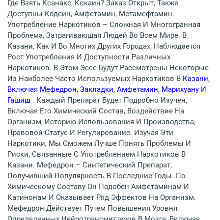
Где Взять Ксанакс, Кокаин? Заказ Открыт, Также
Доступны Кодеин, Амфетамин, Метамефтамин.
Употребление Наркотиков – Сложная И Многогранная
Проблема, Затрагивающая Людей Во Всем Мире. В
Казани, Как И Во Многих Других Городах, Наблюдается
Рост Употребления И Доступности Различных
Наркотиков. В Этом Эссе Будут Рассмотрены Некоторые
Из Наиболее Часто Используемых Наркотиков В
Казани,
Включая Мефедрон, Закладки, Амфетамин, Марихуану И
Гашиш
. Каждый Препарат Будет Подробно Изучен,
Включая Его Химический Состав, Воздействие На
Организм, Историю Использования И Производства,
Правовой Статус И Регулирование. Изучая Эти
Наркотики, Мы Сможем Лучше Понять Проблемы И
Риски, Связанные С Употреблением Наркотиков В
Казани. Мефедрон – Синтетический Препарат,
Получивший Популярность В Последние Годы. По
Химическому Составу Он Подобен Амфетаминам И
Катинонам И Оказывает Ряд Эффектов На Организм.
Мефедрон Действует Путем Повышения Уровня
Определенных Нейротрансмиттеров В Мозге, Включая