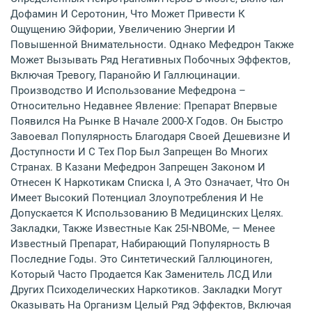
Дофамин И Серотонин, Что Может Привести К
Ощущению Эйфории, Увеличению Энергии И
Повышенной Внимательности. Однако Мефедрон Также
Может Вызывать Ряд Негативных Побочных Эффектов,
Включая Тревогу, Паранойю И Галлюцинации.
Производство И Использование Мефедрона –
Относительно Недавнее Явление: Препарат Впервые
Появился На Рынке В Начале 2000-Х Годов. Он Быстро
Завоевал Популярность Благодаря Своей Дешевизне И
Доступности И С Тех Пор Был Запрещен Во Многих
Странах. В Казани Мефедрон Запрещен Законом И
Отнесен К Наркотикам Списка I, А Это Означает, Что Он
Имеет Высокий Потенциал Злоупотребления И Не
Допускается К Использованию В Медицинских Целях.
Закладки, Также Известные Как 25I-NBOMe, — Менее
Известный Препарат, Набирающий Популярность В
Последние Годы. Это Синтетический Галлюциноген,
Который Часто Продается Как Заменитель ЛСД Или
Других Психоделических Наркотиков. Закладки Могут
Оказывать На Организм Целый Ряд Эффектов, Включая