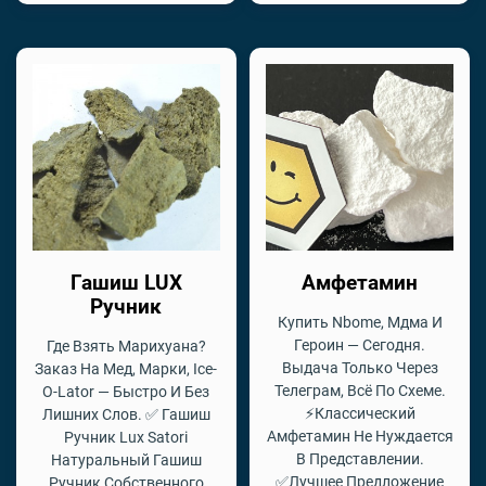
Гашиш LUX
Амфетамин
Ручник
Купить Nbome, Мдма И
Героин — Сегодня.
Где Взять Марихуана?
Выдача Только Через
Заказ На Мед, Марки, Ice-
Телеграм, Всё По Схеме.
O-Lator — Быстро И Без
⚡Классический
Лишних Слов. ✅ Гашиш
Амфетамин Не Нуждается
Ручник Lux Satori
В Представлении.
Натуральный Гашиш
✅Лучшее Предложение
Ручник Собственного