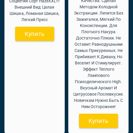
Качества. Сделан
Соцветия Сорт HazeXXL!!!
Методом Холодной
Внешний Вид: Целая
Экстракции. Лепится Без
Шишка, Ломаная Шишка,
Зажигалки, Мягкий По
Легкий Пресс
Консистенции. Для
Плотного Накура
Купить
Достаточно Плюхи. Не
Оставит Равнодушными
Самых Прикуренных. Не
Прибивает К Дивану, Но
Веселит И Стимулирует.
Эффект Теплого
Лампового
Психоделического High.
Вкусный Аромат И
Цитрусовое Послевкусие.
Новичкам Нужно Быть С
Ним Осторожнее!
Купить