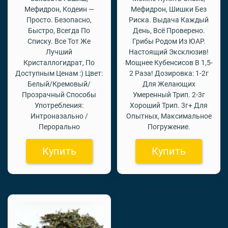
Мефидрон, Кодеин —
Мефидрон, Шишки Без
Просто. Безопасно,
Риска. Выдача Каждый
Быстро, Всегда По
День, Всё Проверено.
Списку. Все Тот Же
Грибы Родом Из ЮАР.
Лучший
Настоящий Эксклюзив!
Кристаллогидрат, По
Мощнее Кубенсисов В 1,5-
Доступным Ценам :) Цвет:
2 Раза! Дозировка: 1-2г
Белый/Кремовый/
Для Желающих
Прозрачный Способы
Умеренный Трип. 2-3г
Употребления:
Хороший Трип. 3г+ Для
Интроназально /
Опытных, Максимальное
Перорально
Погружение.
Купить
Купить